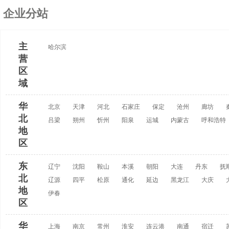
企业分站
主
哈尔滨
营
区
域
华
北京
天津
河北
石家庄
保定
沧州
廊坊
北
吕梁
朔州
忻州
阳泉
运城
内蒙古
呼和浩特
地
区
东
辽宁
沈阳
鞍山
本溪
朝阳
大连
丹东
抚
北
辽源
四平
松原
通化
延边
黑龙江
大庆
地
伊春
区
华
上海
南京
常州
淮安
连云港
南通
宿迁