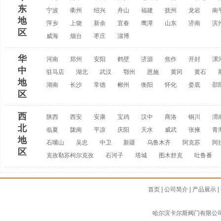
东
宁波
衢州
绍兴
舟山
福建
抚州
龙岩
南
地
萍乡
上饶
新余
宜春
鹰潭
山东
济南
滨
区
威海
烟台
枣庄
淄博
华
河南
郑州
安阳
鹤壁
济源
焦作
开封
漯
中
驻马店
湖北
武汉
鄂州
恩施
黄冈
黄石
地
湖南
长沙
常德
郴州
衡阳
怀化
娄底
邵
区
西
陕西
西安
安康
宝鸡
汉中
商洛
铜川
渭
北
临夏
陇南
平凉
庆阳
天水
威武
张掖
青
地
石嘴山
吴忠
中卫
新疆
乌鲁木齐
阿克苏
阿
区
克孜勒苏柯尔克孜
石河子
塔城
图木舒克
吐鲁番
首页
|
公司简介
|
产品展示
|
哈尔滨卡尔斯阀门有限公