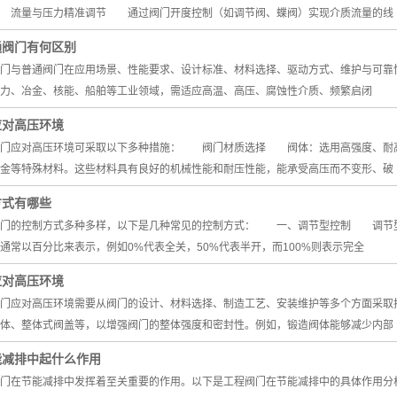
 流量与压力精准调节 通过阀门开度控制（如调节阀、蝶阀）实现介质流量的线
通阀门有何区别
与普通阀门在应用场景、性能要求、设计标准、材料选择、驱动方式、维护与可靠
力、冶金、核能、船舶等工业领域，需适应高温、高压、腐蚀性介质、频繁启闭
应对高压环境
应对高压环境可采取以下多种措施： 阀门材质选择 阀体：选用高强度、耐高
金等特殊材料。这些材料具有良好的机械性能和耐压性能，能承受高压而不变形、破
方式有哪些
的控制方式多种多样，以下是几种常见的控制方式： 一、调节型控制 调节型
通常以百分比来表示，例如0%代表全关，50%代表半开，而100%则表示完全
应对高压环境
应对高压环境需要从阀门的设计、材料选择、制造工艺、安装维护等多个方面采
体、整体式阀盖等，以增强阀门的整体强度和密封性。例如，锻造阀体能够减少内部
能减排中起什么作用
在节能减排中发挥着至关重要的作用。以下是工程阀门在节能减排中的具体作用