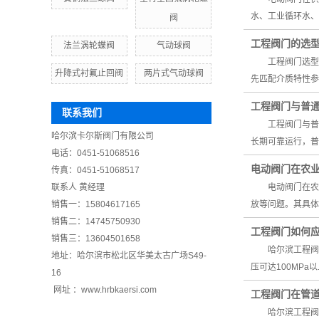
水、工业循环水
阀
工程阀门的选
法兰涡轮蝶阀
气动球阀
工程阀门选型的
升降式衬氟止回阀
两片式气动球阀
先匹配介质特性
工程阀门与普
联系我们
工程阀门与普通
哈尔滨卡尔斯阀门有限公司
长期可靠运行，
电话：0451-51068516
电动阀门在农
传真：0451-51068517
联系人 黄经理
电动阀门在农业
销售一：15804617165
放等问题。其具
销售二：14745750930
工程阀门如何
销售三：13604501658
哈尔滨工程阀门在
地址：哈尔滨市松北区华美太古广场S49-
压可达100MP
16
网址 ：www.hrbkaersi.com
工程阀门在管
哈尔滨工程阀门