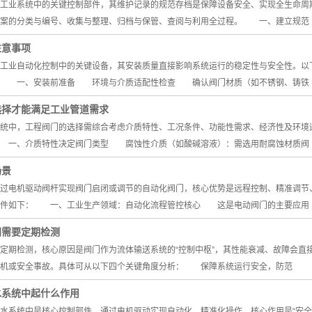
业系统中的关键控制部件，其维护记录的规范存档是保障设备安全、实现全生命周期
档案的分类与编号、收集与整理、归档与保管、查阅与利用全过程。 一、建立规范
注意事项
业自动化控制中的关键设备，其安装质量直接影响系统运行的稳定性与安全性。以下
： 一、安装前准备 环境与介质适配性检查 确认阀门材质（如不锈钢、铸铁
选择才能满足工业管道需求
中，工程阀门的选择需综合考虑介质特性、工况条件、功能性需求、经济性及环境适
 一、介质特性决定阀门类型 腐蚀性介质（如酸碱溶液）：需选用耐腐蚀材质阀
场景
电机驱动阀杆实现阀门启闭或调节的自动化阀门，核心优势是远程控制、精准调节、
条件如下： 一、工业生产领域：自动化流程管控核心 这是电动阀门的主要应用
门需要定期检测
期检测，核心原因是阀门作为流体输送系统的“控制中枢”，其性能衰减、故障会直
停机或安全事故。具体可从以下四个关键角度分析： 保障系统运行安全，防范
水系统中起什么作用
统中是核心控制部件，通过电机驱动实现自动化、精准化操作，核心作用是“安全控