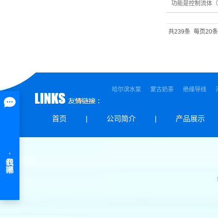
功能是控制流体（
共239条
每页20条
哈尔滨水泵
蒙古奶茶
绝缘导线
首页
|
公司简介
|
产品展示