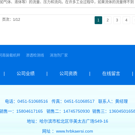
如气体、液体等）的流量、压力和流向。在许多工业过程中，如果流体的流量得不到
页次：1/12
1
2
3
4
河南装载机秤
渗透检测线
消泡剂厂家
|
公司业绩
|
公司资质
|
在线留言
|
电话：0451-51068516 传真：0451-51068517 联系人：黄经理
销售一：15804617165 销售二：14745750930 销售三：1360450165
地址：哈尔滨市松北区华美太古广场S49-16
网址 ：www.hrbkaersi.com