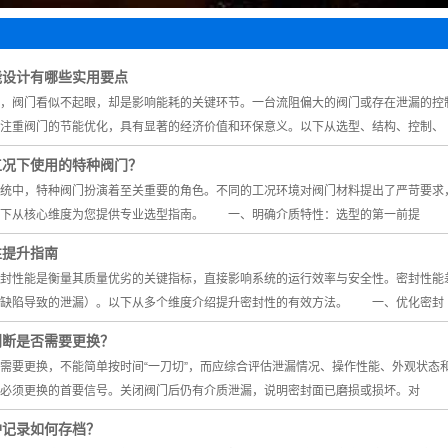
水阀
止阀
能设计有哪些实用要点
阀
阀门看似不起眼，却是影响能耗的关键环节。一台流阻偏大的阀门或存在泄漏的控制
阀
注重阀门的节能优化，具有显著的经济价值和环保意义。以下从选型、结构、控制、
回阀
工况下使用的特种阀门？
中，特种阀门扮演着至关重要的角色。不同的工况环境对阀门材料提出了严苛要求，
以下从核心维度为您提供专业选型指南。 一、明确介质特性：选型的第一前提
性提升指南
性能是衡量其质量优劣的关键指标，直接影响系统的运行效率与安全性。密封性能差
体缺陷导致的泄漏）。以下从多个维度介绍提升密封性的有效方法。 一、优化密封
判断是否需要更换？
要更换，不能简单按时间“一刀切”，而应综合评估泄漏情况、操作性能、外观状
必须更换的首要信号。关闭阀门后仍有介质泄漏，说明密封面已磨损或损坏。对
护记录如何存档？