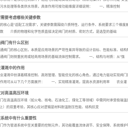
、污水处理等各类供水场景，具体作用可按功能维度详细说明： 一、精准控制
型需要考虑哪些关键参数
核心是“适配工况需求”，关键参数需围绕介质特性、运行条件、系统要求三个维度展
参数 介质的物理和化学性质直接决定阀门的材质、密封方式，是选型的基础
通阀门有什么区别
阀门的核心区别，本质是应用场景的严苛性差异导致的设计目标、性能标准、结构特
普通阀门则侧重民用或轻商用场景的基础流体控制需求。 一、结构与材质：从“强
业灌溉中的作用
灌溉中扮演着精准控制、高效管理、智能优化的核心角色，通过电力驱动实现阀门的
体作用可从以下几个方面展开： 一、实现精准灌溉，提高水资源利用率 农业灌
应对高温高压环境
高温高压环境（如火电、核电、石油化工、煤化工等领域）中需同时承受极端温度（通常
a以上）的双重考验，其核心应对逻辑是材料耐温耐压性能、结构抗变
道系统中有什么重要性
作为管道系统中至关重要的控制元件，其功能覆盖流体调节、安全保障、系统维护