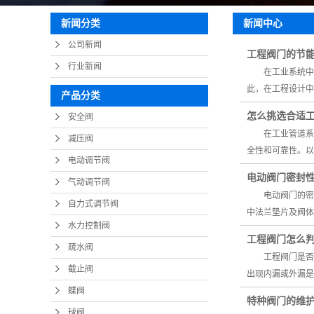
疏
新闻中心
新闻分类
截
公司新闻
工程阀门的节
蝶
行业新闻
在工业系统中，
球
此，在工程设计中
产品分类
止
怎么挑选合适
安全阀
在工业管道系统
减压阀
全性和可靠性。
电动调节阀
电动阀门密封
气动调节阀
电动阀门的密封
自力式调节阀
中法兰垫片及阀
水力控制阀
工程阀门怎么
疏水阀
工程阀门是否需
截止阀
出现内漏或外漏是
蝶阀
特种阀门的维
球阀