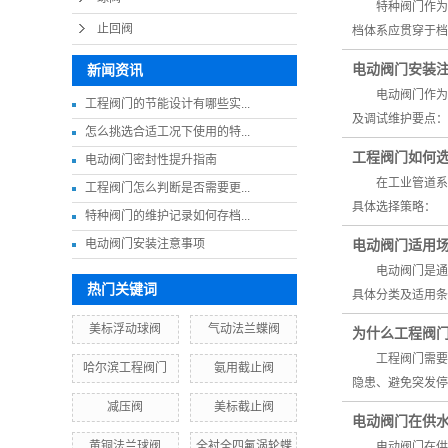
特种阀门作为工
止回阀
档体系应贯穿于
电动阀门安装
新闻资讯
电动阀门作为工
工程阀门的节能设计有哪些实...
及调试维护要点
怎么挑选合适工况下使用的特...
工程阀门如何
电动阀门密封性提升指南
在工业管道系统
工程阀门怎么判断是否需要更...
具体选择策略：
特种阀门的维护记录如何存档...
电动阀门安装注意事项
电动阀门适用
电动阀门是通过
热门关键词
具体分类及适用
美标浮动球阀
气动法兰蝶阀
为什么工程阀
工程阀门需要定
哈尔滨工程阀门
氨用截止阀
隐患、避免突发
减压阀
美标截止阀
电动阀门在供
黄铜法兰球阀
全衬全四氟涡轮蝶
电动阀门在供水系