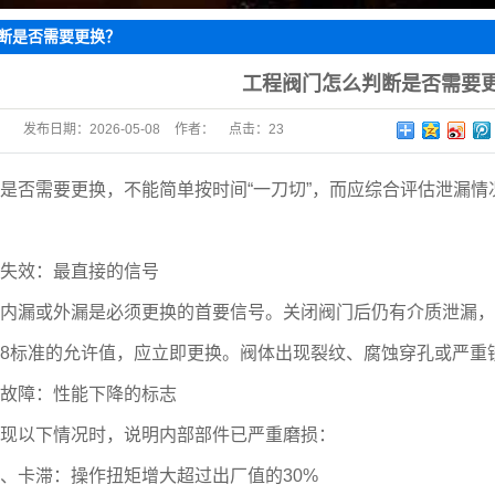
水阀
断是否需要更换？
止阀
工程阀门怎么判断是否需要
阀
发布日期：
2026-05-08
作者：
点击：
23
阀
回阀
否需要更换，不能简单按时间“一刀切”，而应综合评估泄漏情
效：最直接的信号
漏或外漏是必须更换的首要信号。关闭阀门后仍有介质泄漏，
 598标准的允许值，应立即更换。阀体出现裂纹、腐蚀穿孔或严
障：性能下降的标志
以下情况时，说明内部部件已严重磨损：
卡滞：操作扭矩增大超过出厂值的30%