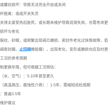
螺纹损坏：导致无法完全开启或关闭
脱离：造成开关失灵
得太紧受热后胀死，或长期未维护导致润滑失效，也需考虑更
损坏与老化
纹、砂眼，或频繁出现阀芯磨损、密封件老化过快等故障，若
阀密封圈、
止回阀
橡胶瓣），出现老化、变形或磨损也应及时更
况的参考周期
更换年限，但可根据工况预估：
、空气）：5-10年甚至更久
高温高压、腐蚀性介质）：1-5年，需缩短巡检周期
普遍3-5年
维护建议