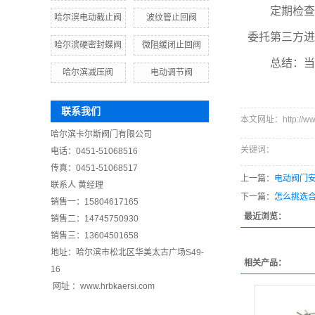
定期检查密
哈尔滨电动截止阀
波纹管止回阀
委托第三方进
哈尔滨硬密封蝶阀
微阻缓闭止回阀
总结：当阀
哈尔滨减压阀
电动调节阀
联系我们
本文网址：http://www.
哈尔滨卡尔斯阀门有限公司
关键词：
电话：0451-51068516
传真：0451-51068517
上一篇：
电动阀门
联系人 黄经理
下一篇：
怎么挑选
销售一：15804617165
最近浏览：
销售二：14745750930
销售三：13604501658
地址：哈尔滨市松北区华美太古广场S49-
相关产品：
16
网址 ：www.hrbkaersi.com