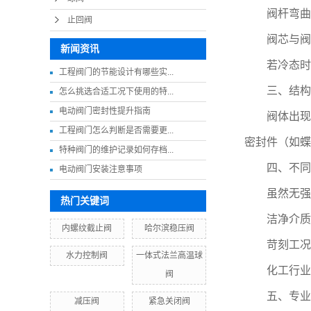
阀杆弯曲或
止回阀
阀芯与阀杆
新闻资讯
若冷态时关
工程阀门的节能设计有哪些实...
三、结构
怎么挑选合适工况下使用的特...
电动阀门密封性提升指南
阀体出现裂
工程阀门怎么判断是否需要更...
密封件（如蝶
特种阀门的维护记录如何存档...
四、不同工
电动阀门安装注意事项
虽然无强制
热门关键词
洁净介质（水
内螺纹截止阀
哈尔滨稳压阀
苛刻工况（
水力控制阀
一体式法兰高温球
化工行业：
阀
五、专业
减压阀
紧急关闭阀