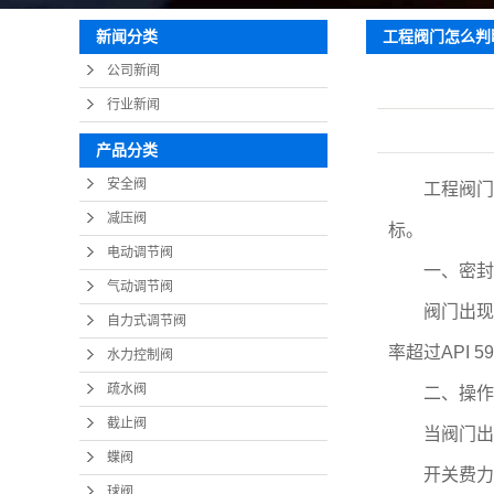
疏
工程阀门怎么判
新闻分类
截
公司新闻
蝶
行业新闻
球
产品分类
止
安全阀
工程阀门是
减压阀
标。
电动调节阀
一、密封失
气动调节阀
阀门出现内
自力式调节阀
率超过API
水力控制阀
疏水阀
二、操作故
截止阀
当阀门出现
蝶阀
开关费力、
球阀