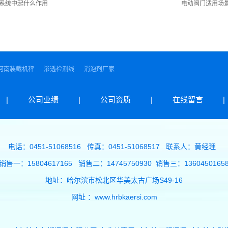
系统中起什么作用
电动阀门适用场
河南装载机秤
渗透检测线
消泡剂厂家
|
公司业绩
|
公司资质
|
在线留言
|
电话：0451-51068516 传真：0451-51068517 联系人：黄经理
销售一：15804617165 销售二：14745750930 销售三：1360450165
地址：哈尔滨市松北区华美太古广场S49-16
网址 ：www.hrbkaersi.com