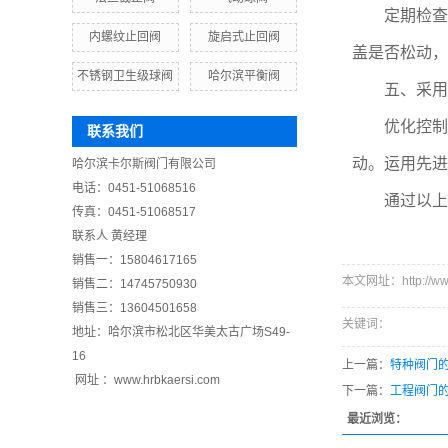
定期检查和
内螺纹止回阀
旋启式止回阀
盖是否松动，
不锈钢卫生级球阀
哈尔滨平衡阀
五、采用先
优化控制系
联系我们
动。运用先进
哈尔滨卡尔斯阀门有限公司
电话：0451-51068516
通过以上方
传真：0451-51068517
联系人 黄经理
销售一：15804617165
本文网址：http://www.
销售二：14745750930
销售三：13604501658
关键词：
地址：哈尔滨市松北区华美太古广场S49-
16
上一篇：
特种阀门
网址 ：www.hrbkaersi.com
下一篇：
工程阀门
最近浏览：