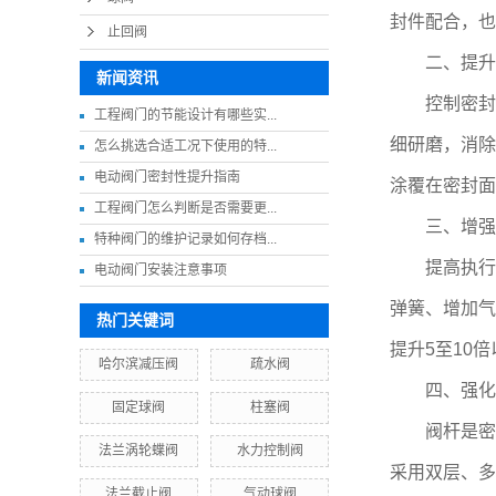
封件配合，也
止回阀
二、提升加
新闻资讯
控制密封面
工程阀门的节能设计有哪些实...
细研磨，消除
怎么挑选合适工况下使用的特...
电动阀门密封性提升指南
涂覆在密封面
工程阀门怎么判断是否需要更...
三、增强执
特种阀门的维护记录如何存档...
提高执行机
电动阀门安装注意事项
弹簧、增加气
热门关键词
提升5至10
哈尔滨减压阀
疏水阀
四、强化阀
固定球阀
柱塞阀
阀杆是密封
法兰涡轮蝶阀
水力控制阀
采用双层、多
法兰截止阀
气动球阀