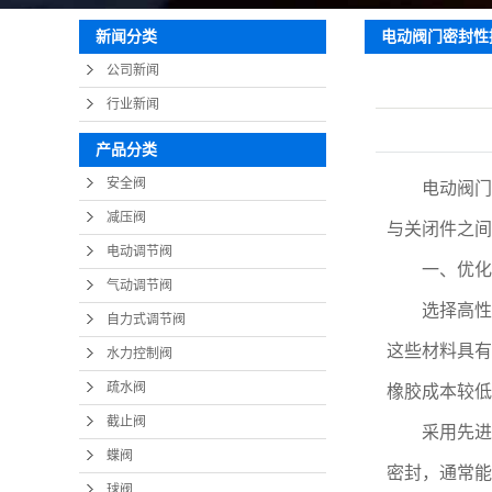
疏
电动阀门密封性
新闻分类
截
公司新闻
蝶
行业新闻
球
产品分类
止
安全阀
电动阀门的
减压阀
与关闭件之间
电动调节阀
一、优化密
气动调节阀
选择高性能密
自力式调节阀
这些材料具有
水力控制阀
疏水阀
橡胶成本较低
截止阀
采用先进密
蝶阀
密封，通常能
球阀