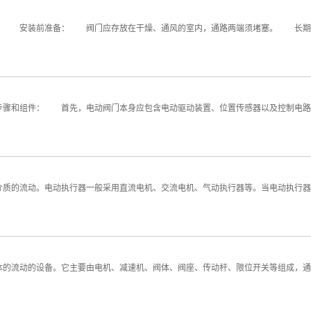
： 安装前准备： 阀门应存放在干燥、通风的室内，通路两端须堵塞。 长期
骤和组件： 首先，电动阀门本身应包含电动驱动装置、位置传感器以及控制电路
的流动。电动执行器一般采用直流电机、交流电机、气动执行器等。当电动执行器
流动的设备。它主要由电机、减速机、阀体、阀座、传动杆、限位开关等组成，通