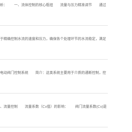
开分析： 一、流体控制的核心枢纽 流量与压力精准调节 通过
精确控制水流的速度和压力，确保各个处理环节的水流稳定，满足
电动阀门控制系统 简介：这类系统主要用于介质的通断控制，控
流量控制 流量系数（Cv值）的影响： 阀门流量系数(Cv)是