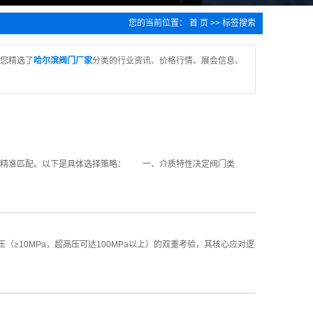
您的当前位置：
首 页
>> 标签搜索
您精选了
哈尔滨阀门厂家
分类的行业资讯、价格行情、展会信息、
求精准匹配。以下是具体选择策略： 一、介质特性决定阀门类
≥10MPa，超高压可达100MPa以上）的双重考验，其核心应对逻