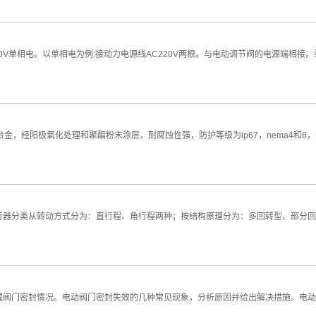
20V单相电。以单相电为例:接动力电源线AC220V两根。与电动调节阀的电源端相接
金，经阳极氧化处理和聚酯粉末涂层，耐腐蚀性强，防护等级为ip67，nema4和6，
器分类从转动方式分为：直行程、角行程两种；按结构原理分为：多回转型、部分回转
握阀门密封情况。电动阀门密封失效的几种常见现象，分析原因并给出解决措施。电动