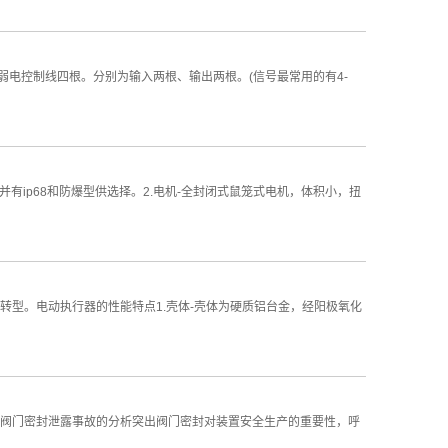
。弱电控制线四根。分别为输入两根、输出两根。(信号最常用的有4-
并有ip68和防爆型供选择。2.电机-全封闭式鼠笼式电机，体积小，扭
型。电动执行器的性能特点1.壳体-壳体为硬质铝台金，经阳极氧化
阀门密封泄露事故的分析突出阀门密封对装置安全生产的重要性，呼