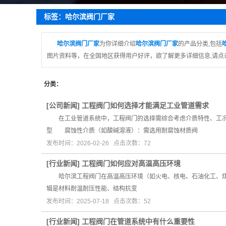
疏
标签：哈尔滨阀门厂家
截
蝶
哈尔滨阀门厂家
为你详细介绍
哈尔滨阀门厂家
的产品分类,包括
图片资料等，在全国地区获得用户好评，欲了解更多详细信息,请点
球
止
分类：
[
公司新闻
]
工程阀门如何选择才能满足工业管道需求
在工业管道系统中，工程阀门的选择需综合考虑介质特性、工况
型 腐蚀性介质（如酸碱溶液）：需选用耐腐蚀材质阀
发布时间：2026-02-26 点击次数：72
[
行业新闻
]
工程阀门如何应对高温高压环境
哈尔滨工程阀门在高温高压环境（如火电、核电、石油化工、煤化工等
辑是材料耐温耐压性能、结构抗变
发布时间：2025-07-18 点击次数：52
[
行业新闻
]
工程阀门在管道系统中有什么重要性