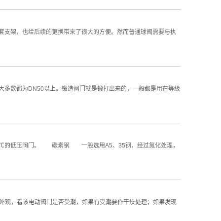
外配套支架，也给后续的更换带来了很大的方便。然而普通球阀需要与执
口径大多数都为DN50以上。锻造阀门就是锻打出来的，一般都是用在等级
00℃的低压阀门。 碳素钢 一般选用A5、35钢，经过氮化处理，
动阀外观，看该电动阀门是否受潮，如果有受潮要作干燥处理；如果发现