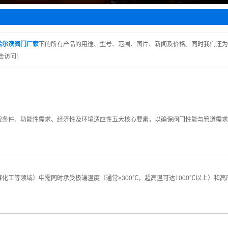
水阀
止阀
阀
哈尔滨阀门厂家
下的所有产品的用途、型号、范围、图片、新闻及价格。同时我们还为
击访问!
阀
回阀
条件、功能性需求、经济性及环境适应性五大核心要素，以确保阀门性能与管道需
领域）中需同时承受极端温度（通常≥300℃，超高温可达1000℃以上）和高压（