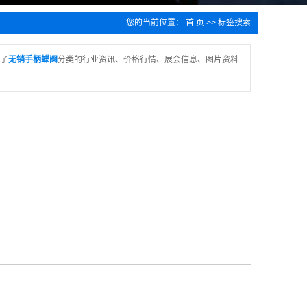
您的当前位置：
首 页
>> 标签搜索
了
无销手柄蝶阀
分类的行业资讯、价格行情、展会信息、图片资料