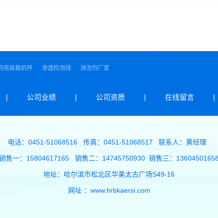
河南装载机秤
渗透检测线
消泡剂厂家
|
公司业绩
|
公司资质
|
在线留言
|
电话：0451-51068516 传真：0451-51068517 联系人：黄经理
销售一：15804617165 销售二：14745750930 销售三：1360450165
地址：哈尔滨市松北区华美太古广场S49-16
网址 ：www.hrbkaersi.com