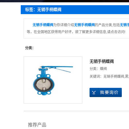
疏
标签：无销手柄蝶阀
截
蝶
无销手柄蝶阀
为你详细介绍
无销手柄蝶阀
的产品分类,包括
无销
等，在全国地区获得用户好评，欲了解更多详细信息,请点击访问!
球
止
分类：
无销手柄蝶阀
分类：
蝶阀
关键词：
无销手柄蝶阀
,
黑
推荐产品