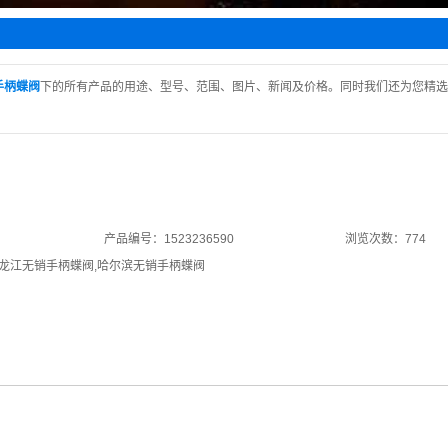
水阀
止阀
阀
手柄蝶阀
下的所有产品的用途、型号、范围、图片、新闻及价格。同时我们还为您精选
阀
回阀
产品编号：1523236590
浏览次数：774
龙江无销手柄蝶阀
,
哈尔滨无销手柄蝶阀