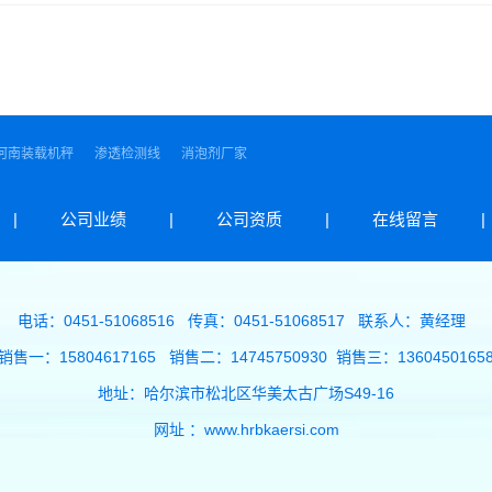
河南装载机秤
渗透检测线
消泡剂厂家
|
公司业绩
|
公司资质
|
在线留言
|
电话：0451-51068516 传真：0451-51068517 联系人：黄经理
销售一：15804617165 销售二：14745750930 销售三：1360450165
地址：哈尔滨市松北区华美太古广场S49-16
网址 ：www.hrbkaersi.com