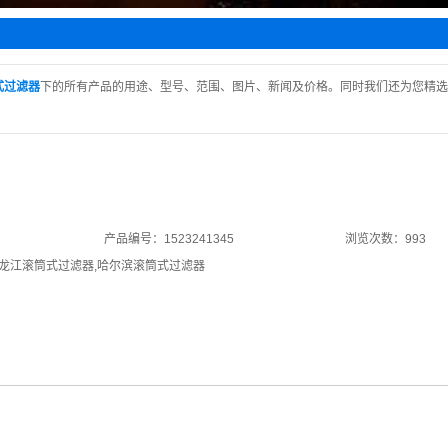
水阀
止阀
阀
式过滤器
下的所有产品的用途、型号、范围、图片、新闻及价格。同时我们还为您精选
阀
回阀
产品编号：1523241345
浏览次数：993
龙江滚筒式过滤器
,
哈尔滨滚筒式过滤器