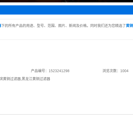
水阀
止阀
阀
器
下的所有产品的用途、型号、范围、图片、新闻及价格。同时我们还为您精选了
黄铜
阀
回阀
产品编号：1523241298
浏览次数：1004
滨黄铜过滤器
,
黑龙江黄铜过滤器