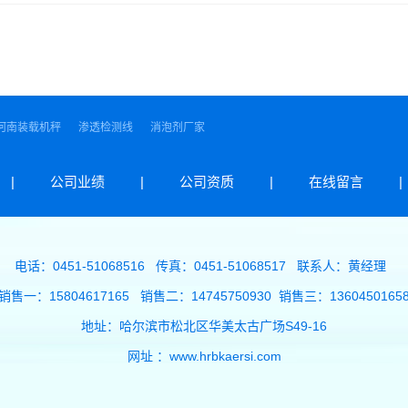
河南装载机秤
渗透检测线
消泡剂厂家
|
公司业绩
|
公司资质
|
在线留言
|
电话：0451-51068516 传真：0451-51068517 联系人：黄经理
销售一：15804617165 销售二：14745750930 销售三：1360450165
地址：哈尔滨市松北区华美太古广场S49-16
网址 ：www.hrbkaersi.com