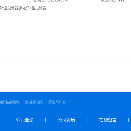
产品编号：1523241374
浏览次数：1128
滨Y型过滤器
,
黑龙江Y型过滤器
河南装载机秤
渗透检测线
消泡剂厂家
|
公司业绩
|
公司资质
|
在线留言
|