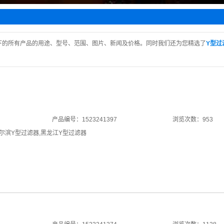
水阀
止阀
阀
下的所有产品的用途、型号、范围、图片、新闻及价格。同时我们还为您精选了
Y型过
阀
回阀
产品编号：1523241397
浏览次数：953
尔滨Y型过滤器
,
黑龙江Y型过滤器